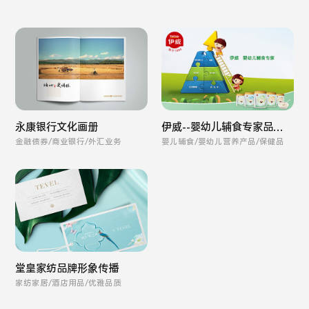
永康银行文化画册
伊威--婴幼儿辅食专家品牌
全案
金融债券/商业银行/外汇业务
婴儿辅食/婴幼儿营养产品/保健品
堂皇家纺品牌形象传播
家纺家居/酒店用品/优雅品质