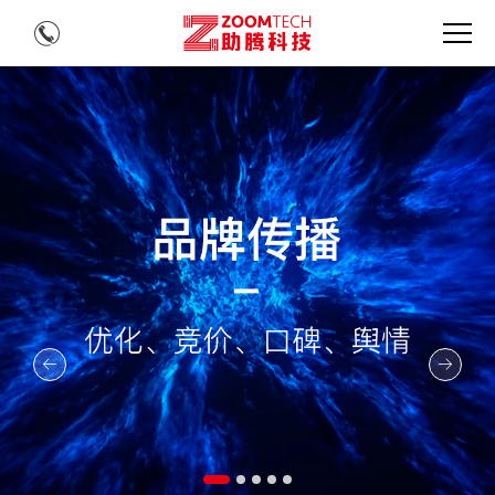
上
海
SEO_
网
站
建
设
公
司
_
网
页
设
计
公
司
_
上
海
网
站
设
计
_