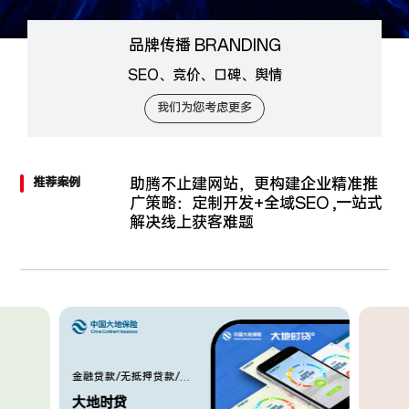
企
业
品牌传播 BRANDING
网
站
SEO、竞价、口碑、舆情
开
发
我们为您考虑更多
公
司
助腾不止建网站，更构建企业精准推
推荐案例
广策略：
定制开发+全域SEO ,一站式
解决线上获客难题
金融贷款/无抵押贷款/抵
押贷款/保单贷款
大地时贷