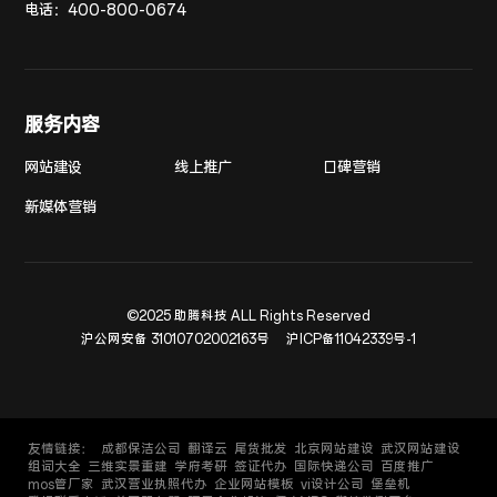
电话：
400-800-0674
服务内容
网站建设
线上推广
口碑营销
新媒体营销
©2025 助腾科技 ALL Rights Reserved
沪公网安备 31010702002163号
沪ICP备11042339号-1
友情链接：
成都保洁公司
翻译云
尾货批发
北京网站建设
武汉网站建设
组词大全
三维实景重建
学府考研
签证代办
国际快递公司
百度推广
mos管厂家
武汉营业执照代办
企业网站模板
vi设计公司
堡垒机