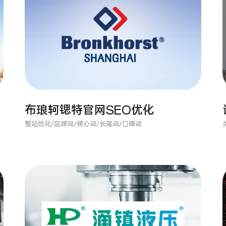
布琅轲锶特官网SEO优化
整站优化/品牌词/核心词/长尾词/口碑词