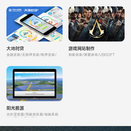
游戏网站制作
大地时贷
刺客信条/育碧游戏/UBISOFT
金融贷款/无抵押贷款/抵押贷款/保
单贷款
阳光能源
光伏逆变器/风能变流器/储能系统/
新能源汽车驱动系统