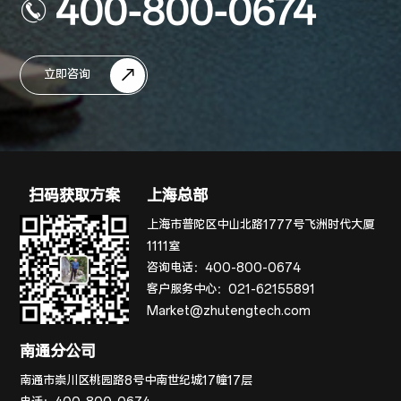
400-800-0674
立即咨询
扫码获取方案
上海总部
上海市普陀区中山北路1777号飞洲时代大厦
1111室
咨询电话：
400-800-0674
客户服务中心：
021-62155891
Market@zhutengtech.com
南通分公司
南通市崇川区桃园路8号中南世纪城17幢17层