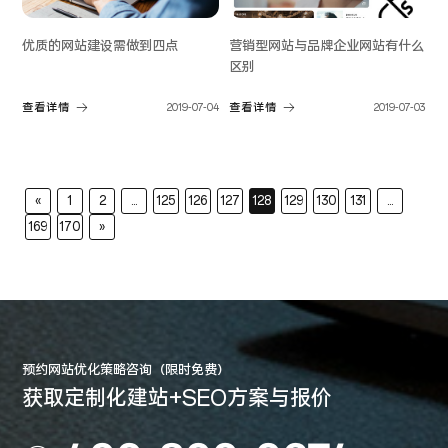
优质的网站建设需做到四点
营销型网站与品牌企业网站有什么
区别
查看详情
2019-07-04
查看详情
2019-07-03
«
1
2
...
125
126
127
128
129
130
131
...
169
170
»
预约网站优化策略咨询（限时免费）
获取定制化建站+SEO方案与报价