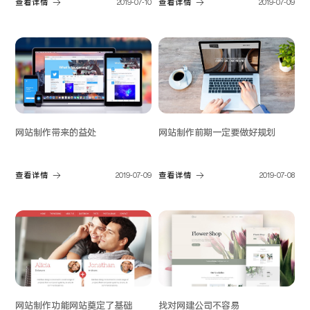
查看详情
2019-07-10
查看详情
2019-07-09
网站制作带来的益处
网站制作前期一定要做好规划
查看详情
2019-07-09
查看详情
2019-07-08
​网站制作功能网站奠定了基础
​找对网建公司不容易