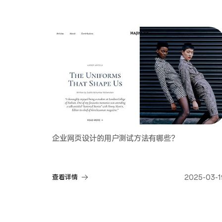
企业网页设计的用户测试方法有哪些？
查看详情
2025-03-1