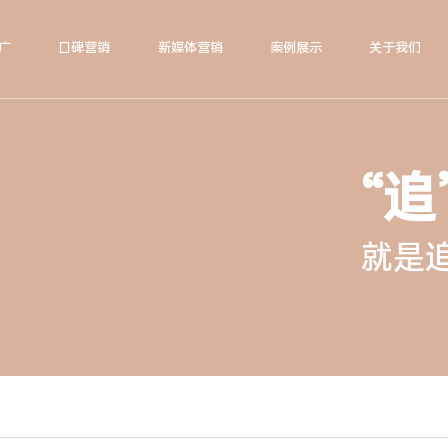
广
口碑营销
新媒体营销
案例展示
关于我们
“追
就是追