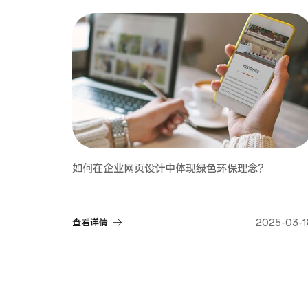
如何在企业网页设计中体现绿色环保理念？
查看详情
2025-03-1