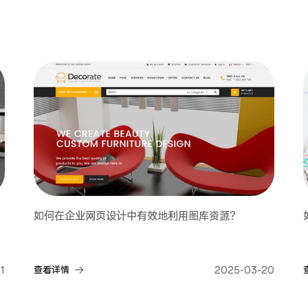
如何在企业网页设计中有效地利用图库资源？
1
查看详情
2025-03-20