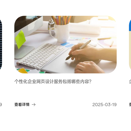
个性化企业网页设计服务包括哪些内容？
9
查看详情
2025-03-19