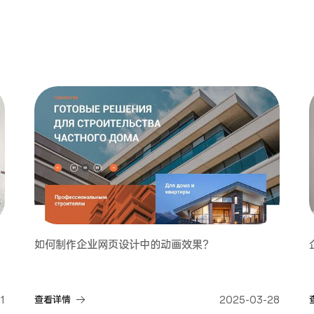
如何制作企业网页设计中的动画效果？
1
查看详情
2025-03-28