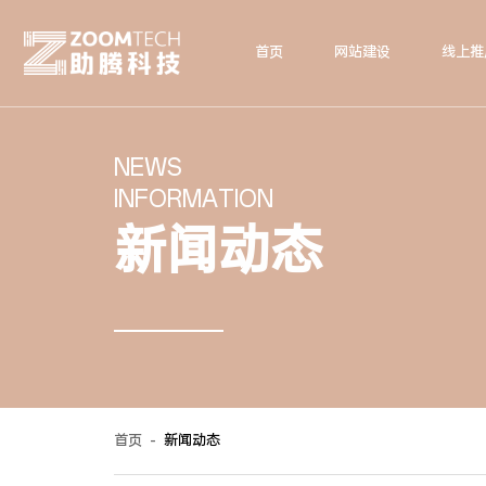
首页
网站建设
线上推
NEWS
INFORMATION
新闻动态
首页
-
新闻动态