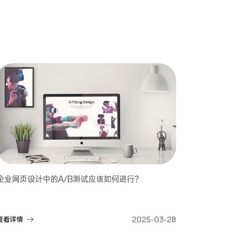
企业网页设计中的A/B测试应该如何进行？
查看详情
2025-03-28