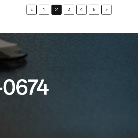
«
1
2
3
4
5
»
-0674