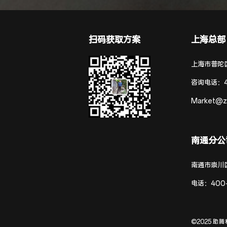
扫码获取方案
上海总部
上海市普陀区
咨询电话：
Market@z
南通分公
南通市崇川
电话：
400
©2025 助腾科