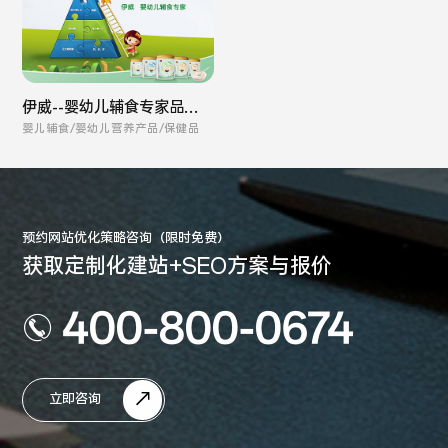
伊威--婴幼儿辅食专家品牌
全案
婴儿辅食/婴幼儿营养产品/保健品
预约网站优化策略咨询（限时免费）
获取定制化建站+SEO方案与报价
400-800-0674
立即咨询