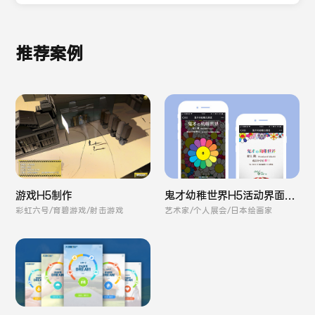
推荐案例
游戏H5制作
鬼才幼稚世界H5活动界面UI
设计
彩虹六号/育碧游戏/射击游戏
艺术家/个人展会/日本绘画家