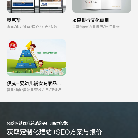
奥克斯
永康银行文化画册
家电/电力设备/医疗/地产/金融
金融债券/商业银行/外汇业务
伊威--婴幼儿辅食专家品牌
全案
婴儿辅食/婴幼儿营养产品/保健品
预约网站优化策略咨询（限时免费）
获取定制化建站+SEO方案与报价