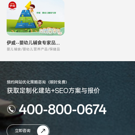
伊威--婴幼儿辅食专家品牌
全案
婴儿辅食/婴幼儿营养产品/保健品
预约网站优化策略咨询（限时免费）
获取定制化建站+SEO方案与报价
400-800-0674
立即咨询