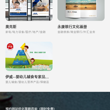
奥克斯
永康银行文化画册
家电/电力设备/医疗/地产/金融
金融债券/商业银行/外汇业务
伊威--婴幼儿辅食专家品牌
全案
婴儿辅食/婴幼儿营养产品/保健品
预约网站优化策略咨询（限时免费）