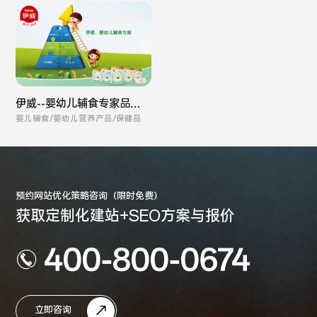
伊威--婴幼儿辅食专家品牌
全案
婴儿辅食/婴幼儿营养产品/保健品
预约网站优化策略咨询（限时免费）
获取定制化建站+SEO方案与报价
400-800-0674
立即咨询