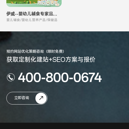
伊威--婴幼儿辅食专家品牌
全案
婴儿辅食/婴幼儿营养产品/保健品
预约网站优化策略咨询（限时免费）
获取定制化建站+SEO方案与报价
400-800-0674
立即咨询