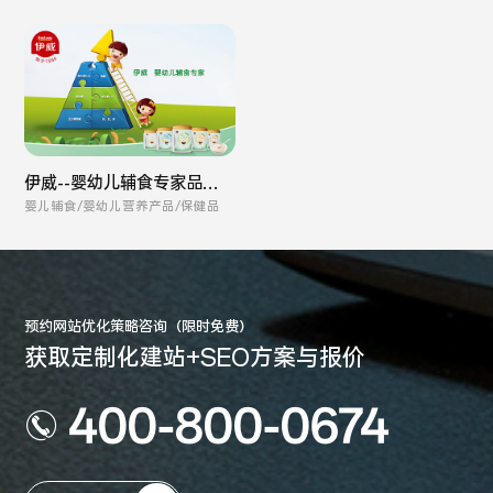
伊威--婴幼儿辅食专家品牌
全案
婴儿辅食/婴幼儿营养产品/保健品
预约网站优化策略咨询（限时免费）
获取定制化建站+SEO方案与报价
400-800-0674