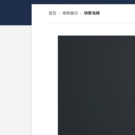
匠细节。
首页
-
案例展示
-
快客电梯