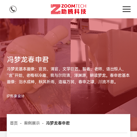
冯梦龙春申君
冯梦龙基本画像：官员、清官、文学巨匠、智者、老师、语出惊人，
“言”开始，老梅标冷趣，我与尔同清，泽渊源，耕读梦龙。春申君基本
画像：治水成神，秋风祈雨，造福万民，春申之埭，川流不息。
IP形象设计
首页
-
案例展示
-
冯梦龙春申君