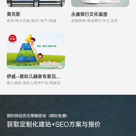
奥克斯
永康银行文化画册
家电/电力设备/医疗/地产/金融
金融债券/商业银行/外汇业务
伊威--婴幼儿辅食专家品牌
全案
婴儿辅食/婴幼儿营养产品/保健品
预约网站优化策略咨询（限时免费）
获取定制化建站+SEO方案与报价