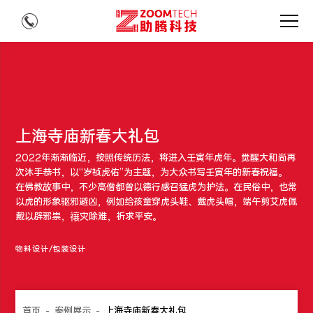
上海寺庙新春大礼包
2022年渐渐临近，按照传统历法，将进入壬寅年虎年。觉醒大和尚再
次沐手恭书，以“岁祯虎佑”为主题，为大众书写壬寅年的新春祝福。
在佛教故事中，不少高僧都曾以德行感召猛虎为护法。在民俗中，也常
以虎的形象驱邪避凶，例如给孩童穿虎头鞋、戴虎头帽，端午剪艾虎佩
戴以辟邪祟，禳灾除难，祈求平安。
物料设计/包装设计
首页
-
案例展示
-
上海寺庙新春大礼包