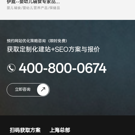
伊威--婴幼儿辅食专家品牌
全案
婴儿辅食/婴幼儿营养产品/保健品
预约网站优化策略咨询（限时免费）
获取定制化建站+SEO方案与报价
400-800-0674
立即咨询
扫码获取方案
上海总部