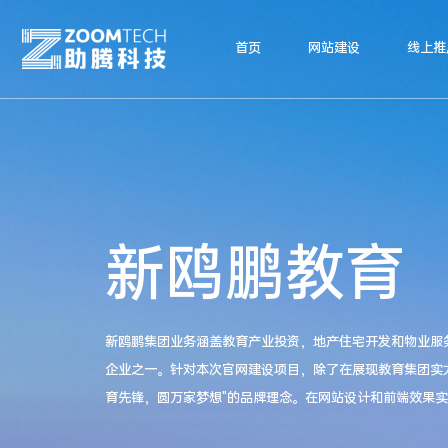
首页
网站建设
线上推
新鸥鹏教育
新鸥鹏集团业务涵盖教育产业投资，地产住宅开发和物业服
企业之一。针对本次官网建设项目，除了在展现教育集团实
育先锋，圆万家梦想"的品牌理念。在网站设计和前端效果
用VI辅助图形，传达一种与众不同、耳目一新的视觉及体验