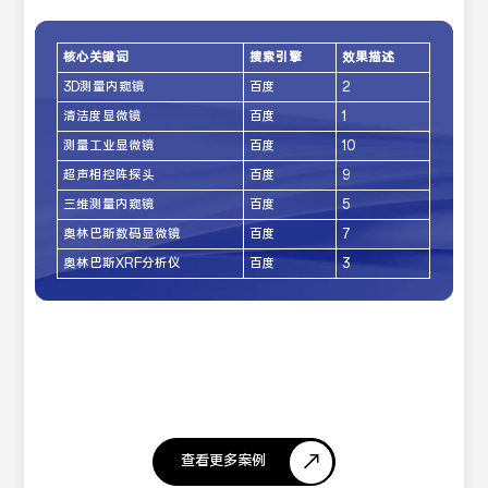
核心关键词
搜索引擎
效果描述
3D测量内窥镜
百度
2
清洁度显微镜
百度
1
测量工业显微镜
百度
10
超声相控阵探头
百度
9
三维测量内窥镜
百度
5
奥林巴斯数码显微镜
百度
7
奥林巴斯XRF分析仪
百度
3
查看更多案例