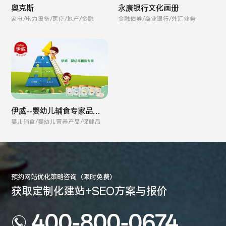
奥克斯
永康银行文化画册
家电/电力设备/医疗/地产/金融
金融债券/商业银行/外汇业务
伊威--婴幼儿辅食专家品牌
全案
婴儿辅食/婴幼儿营养产品/保健品
预约网站优化策略咨询（限时免费）
获取定制化建站+SEO方案与报价
400-800-0674