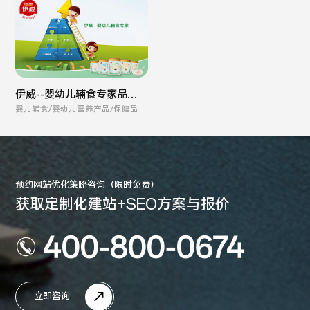
伊威--婴幼儿辅食专家品牌
全案
婴儿辅食/婴幼儿营养产品/保健品
预约网站优化策略咨询（限时免费）
获取定制化建站+SEO方案与报价
400-800-0674
立即咨询