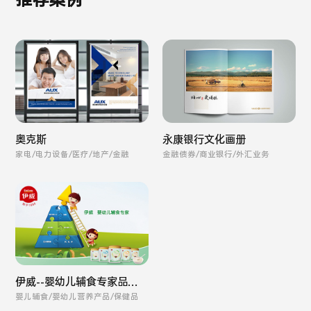
推荐案例
奥克斯
永康银行文化画册
家电/电力设备/医疗/地产/金融
金融债券/商业银行/外汇业务
伊威--婴幼儿辅食专家品牌
全案
婴儿辅食/婴幼儿营养产品/保健品