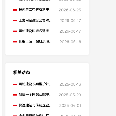
网站建设中？
长内容是否更有利于
2026-06-25
SEO排名？
上海网站建设公司对
2026-06-17
比：助腾科技 vs 雍熙，
如何选择您的可靠伙
网站建设时域名选择有
2026-06-17
伴？
什么建议？
扎根上海，深耕品牌营
2026-06-16
销：助腾科技如何成为
本地化网站建设的“优
解”
相关动态
网站建设长期维护计划
2025-08-13
的步骤是什么？
创建一个网站从哪里开
2025-05-29
始？
快速建站与传统企业网
2025-04-01
页设计有何不同？