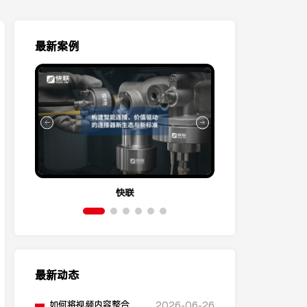
最新案例
快联
伊
最新动态
如何将视频内容整合到
2026-06-26