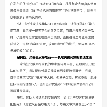
户发布的“好物分享”“开箱测评”等内容，往往包含大量真实使用
场景与关键词（如“平价抗老面霜推荐”“学生党穿搭”），这些内
容被搜索引擎高度青睐。
小红书通过算法推荐与SEO双重机制，让优质笔记长期占
据百度、微信搜一搜等平台的前列位置，当用户搜索相关产品
时，小红书笔记常出现在结果页顶部，直接引导至内置商城完
成转化，这种“内容即流量，流量即销量”的模式，使电商GMV
年增速超200%。
案例四：某垂直家居电商——长尾关键词策略实现逆袭
一家专注北欧风格家具的中小型电商平台，在助腾SEO团
队的协助下，通过聚焦长尾关键词布局实现流量翻倍，初期，
该平台主攻“沙发”“餐桌”等大词，但竞争激烈、转化率低，助腾
团队转而挖掘如“小户型布艺沙发推荐”“可伸缩实木餐桌 1.2米”
等精准长尾词。
随后，团队为打造系列专题内容，如《小户型客厅家具搭
配指南》《北欧风卧室收纳方案》，每篇文章深度覆盖5–10个