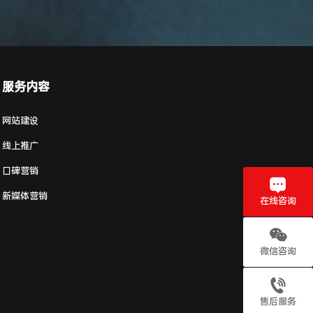
服务内容
网站建设
线上推广
口碑营销
新媒体营销
在线咨询
微信咨询
售后服务