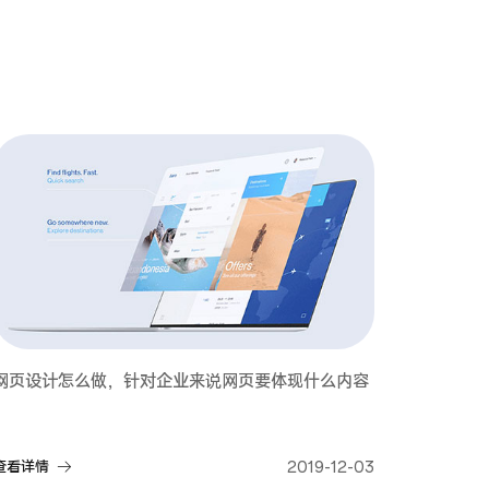
网页设计怎么做，针对企业来说网页要体现什么内容
查看详情
2019-12-03