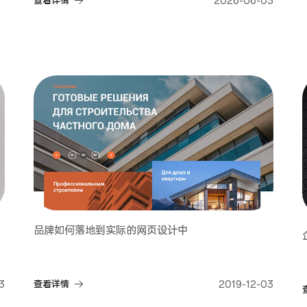
查看详情
2026-06-03
品牌如何落地到实际的网页设计中
3
查看详情
2019-12-03