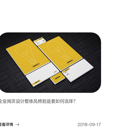
企业网页设计整体风格到底要如何选择？
查看详情
2018-09-17