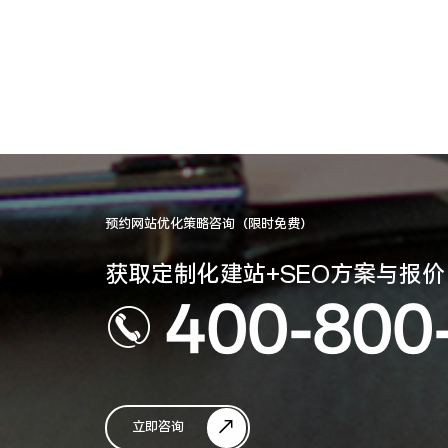
预约网站优化策略咨询（限时免费）
获取定制化建站+SEO方案与报价
400-800
立即咨询