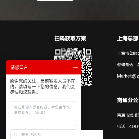
扫码获取方案
上海总部
上海市普陀区
咨询电话：
请您留言
Market@z
感谢您的关注，当前客服人员不在
线，请填写一下您的信息，我们会
尽快和您联系。
南通分公
南通市崇川
电话：
400