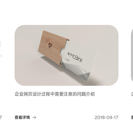
企业网页设计过程中需要注意的问题介绍
7
查看详情
2018-09-17