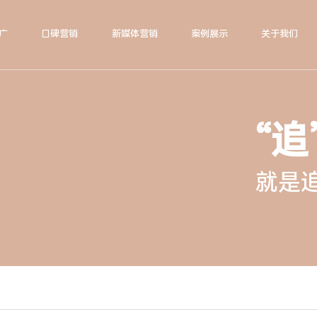
广
口碑营销
新媒体营销
案例展示
关于我们
“追
就是追