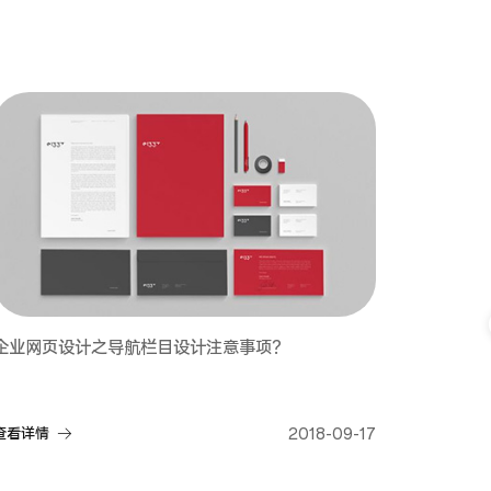
企业网页设计之导航栏目设计注意事项？
查看详情
2018-09-17