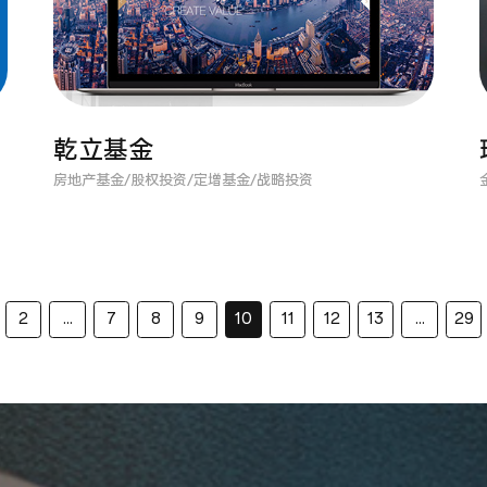
乾立基金
房地产基金/股权投资/定增基金/战略投资
2
...
7
8
9
10
11
12
13
...
29