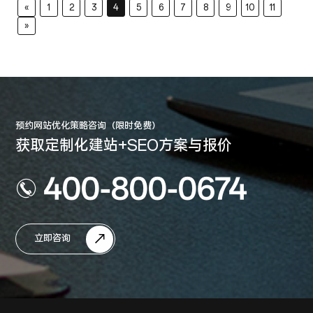
«
1
2
3
4
5
6
7
8
9
10
11
»
预约网站优化策略咨询（限时免费）
获取定制化建站+SEO方案与报价
400-800-0674
立即咨询