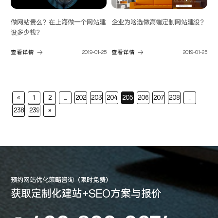
做网站贵么？在上海做一个网站建
企业为啥选做高端定制网站建设？
设多少钱？
查看详情
2019-01-25
查看详情
2019-01-25
«
1
2
...
202
203
204
205
206
207
208
...
238
239
»
预约网站优化策略咨询（限时免费）
获取定制化建站+SEO方案与报价