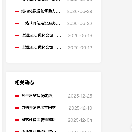
多语言版本？
结构化数据如何助力
2026-06-29
SEO表现？
一站式网站建设服务平
2026-06-22
台能提供哪些服务？
上海SEO优化公司：如
2026-06-18
何通过优化网站标题提
升点击率和SEO效果？
上海SEO优化公司：有
2026-06-12
哪些值得推荐的免费
SEO优化工具？
相关动态
对于网站建设改版，有
2025-12-25
什么好的建议？
前端开发技术在网站建
2025-12-10
设中的应用有哪些？
网站建设中友情链接的
2025-12-04
作用是什么？