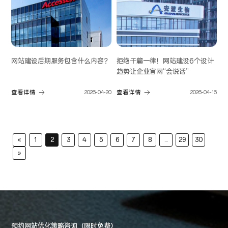
网站建设后期服务包含什么内容？
拒绝千篇一律！网站建设6个设计
趋势让企业官网“会说话”
查看详情
2026-04-20
查看详情
2026-04-16
«
1
2
3
4
5
6
7
8
...
29
30
»
预约网站优化策略咨询（限时免费）