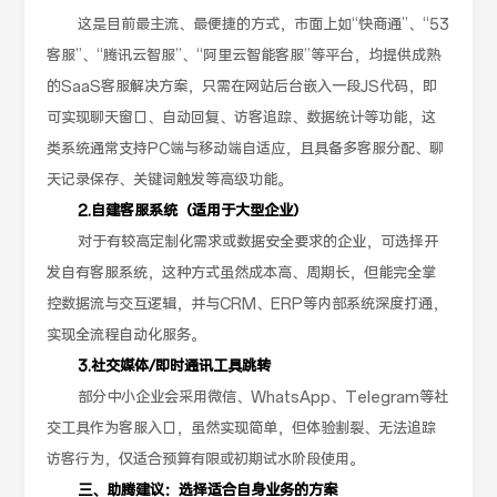
这是目前最主流、最便捷的方式，市面上如“快商通”、“53
客服”、“腾讯云智服”、“阿里云智能客服”等平台，均提供成熟
的SaaS客服解决方案，只需在网站后台嵌入一段JS代码，即
可实现聊天窗口、自动回复、访客追踪、数据统计等功能，这
类系统通常支持PC端与移动端自适应，且具备多客服分配、聊
天记录保存、关键词触发等高级功能。
2.自建客服系统（适用于大型企业）
对于有较高定制化需求或数据安全要求的企业，可选择开
发自有客服系统，这种方式虽然成本高、周期长，但能完全掌
控数据流与交互逻辑，并与CRM、ERP等内部系统深度打通，
实现全流程自动化服务。
3.社交媒体/即时通讯工具跳转
部分中小企业会采用微信、WhatsApp、Telegram等社
交工具作为客服入口，虽然实现简单，但体验割裂、无法追踪
访客行为，仅适合预算有限或初期试水阶段使用。
三、助腾建议：选择适合自身业务的方案