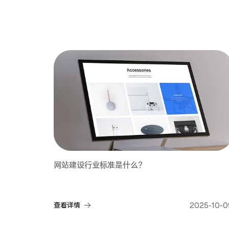
网站建设行业标准是什么？
查看详情
2025-10-0