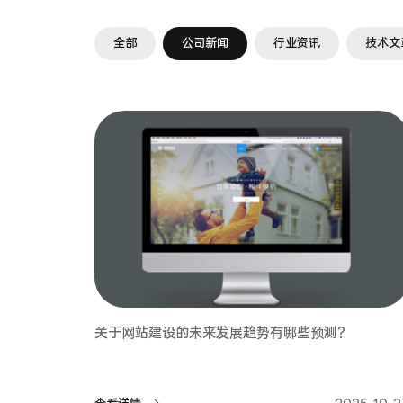
全部
公司新闻
行业资讯
技术文
关于网站建设的未来发展趋势有哪些预测？