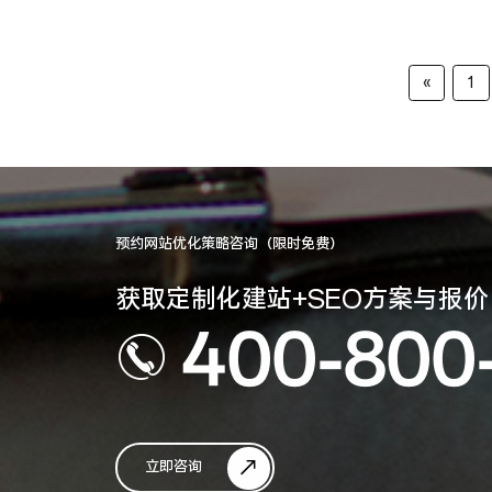
«
1
预约网站优化策略咨询（限时免费）
获取定制化建站+SEO方案与报价
400-800
立即咨询