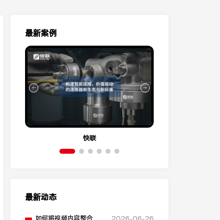
最新案例
快联
伊
最新动态
如何将视频内容整合到
2026-06-26