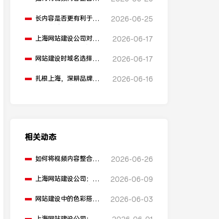
网站建设中？
长内容是否更有利于
2026-06-25
SEO排名？
上海网站建设公司对
2026-06-17
比：助腾科技 vs 雍熙，
如何选择您的可靠伙
网站建设时域名选择有
2026-06-17
伴？
什么建议？
扎根上海，深耕品牌营
2026-06-16
销：助腾科技如何成为
本地化网站建设的“优
解”
相关动态
如何将视频内容整合到
2026-06-26
网站建设中？
上海网站建设公司：网
2026-06-09
站建设外贸解决方案如
何构建？
网站建设中的色彩搭配
2026-06-03
有哪些原则？