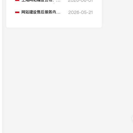
上海网站建设公司：如
2026-06-01
何为网站添加在线客服
功能？
网站建设售后服务内容
2026-05-21
包括哪些？