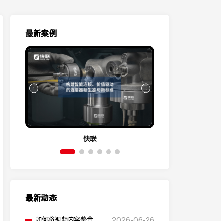
最新案例
快联
伊
最新动态
如何将视频内容整合到
2026-06-26