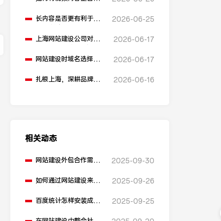
网站建设中？
长内容是否更有利于
2026-06-25
SEO排名？
上海网站建设公司对
2026-06-17
比：助腾科技 vs 雍熙，
如何选择您的可靠伙
网站建设时域名选择有
2026-06-17
伴？
什么建议？
扎根上海，深耕品牌营
2026-06-16
销：助腾科技如何成为
本地化网站建设的“优
解”
相关动态
网站建设外包合作需要
2025-09-30
注意哪些事项？
如何通过网站建设来优
2025-09-26
化转化率？
百度统计怎样安装成为
2025-09-25
网站建设的工具？