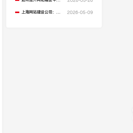
如何提升网站建设中的
2026-05-26
解”
搜索引擎友好性？
上海网站建设公司：网
2026-05-09
站建设有哪些快速搭建
的方法？