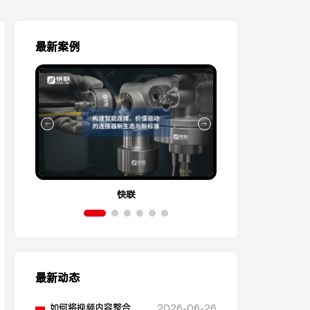
最新案例
快联
伊
最新动态
如何将视频内容整合到
2026-06-26