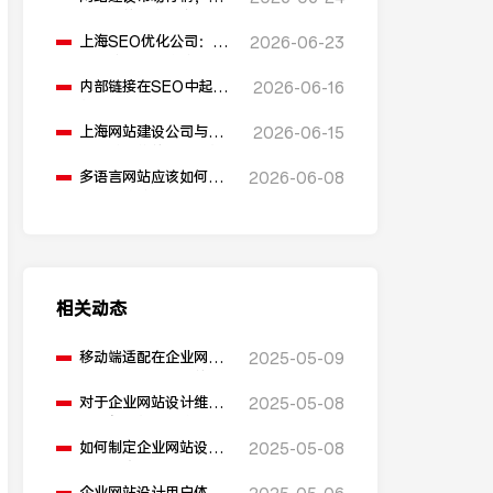
同公司的价格是多少？
上海SEO优化公司：反
2026-06-23
向链接在SEO优化中起
什么作用？
内部链接在SEO中起到
2026-06-16
什么作用？
上海网站建设公司与安
2026-06-15
全防护措施的关系是什
么？
多语言网站应该如何进
2026-06-08
行SEO优化？
相关动态
移动端适配在企业网站
2025-05-09
设计中是如何实现的？
对于企业网站设计维护
2025-05-08
和更新有什么建议？
如何制定企业网站设计
2025-05-08
报价方案？