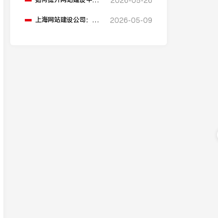
如何提升网站建设中的
2026-05-26
解”
搜索引擎友好性？
上海网站建设公司：网
2026-05-09
站建设有哪些快速搭建
的方法？