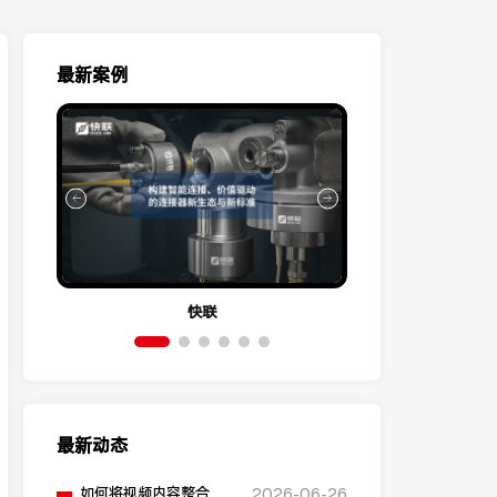
最新案例
快联
伊
最新动态
如何将视频内容整合到
2026-06-26