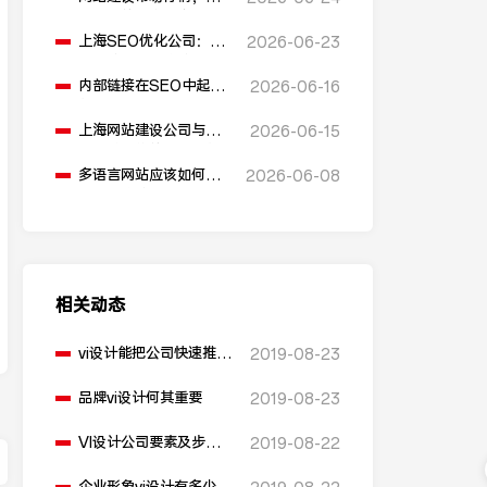
同公司的价格是多少？
上海SEO优化公司：反
2026-06-23
向链接在SEO优化中起
什么作用？
内部链接在SEO中起到
2026-06-16
什么作用？
上海网站建设公司与安
2026-06-15
全防护措施的关系是什
么？
多语言网站应该如何进
2026-06-08
行SEO优化？
相关动态
vi设计能把公司快速推出
2019-08-23
去
品牌vi设计何其重要
2019-08-23
VI设计公司要素及步
2019-08-22
骤？