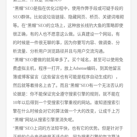
“黑帽”SEO是指在优化过程中，使用作弊手段或可疑手段的
SEO群体。比如说垃圾链接、隐藏网页、桥页、关键词堆砌
等。在“黑帽”SEO的立场上，这种放长线钓大鱼的策略即使
很正确，有的人也不愿意这么做。认真建设一个网站，有
的时候是一件很无聊的事，因为你要写内容、做调查、分
析流量、分析用户浏览路径并且与用户交流沟通。
“黑帽”SEO要做的就简单多了。买个域名，甚至可以使用免
费虚拟主机
，
程序一打开，放上
Adsense编码，到其他留言
簿或博客留言（这些留言也有可能是程序自动生成的），
然后就等着
排名上去了
。而且
“黑帽”SEO有一个无法否认的
论据是：你不能保证完全遵守搜索引擎的规则，就不能在
10年以后得到一个受搜索引擎重视的网站。谁知道搜索引
擎在什么时候会对它的算法做一个大的改变，让成千上万
“
黑
帽
”网站从搜索引擎里消失呢。
“黑帽”SEO
上词
的方法短平快，也有它的优势。
但是针对于
正规的企业来说他是不适合的，因为搜素引擎的每次算法