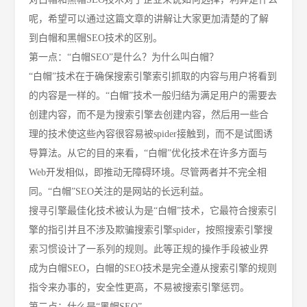
呢，希望可以通过这篇文章的讲解让大家更加清楚的了解
到白帽和黑帽SEO技术的区别。
第一点：
“白帽SEO”
是什么？为什么叫白帽？
“白帽”技术在于确保搜索引擎索引抓取的内容与用户将看到
的内容是一样的。“白帽”技术一般归结为满足用户的需要去
创建内容，而不是为搜索引擎去创建内容，然后用一些合
理的技术使这些內容很容易被spider接触到，而不是试图诱
导算法。从它的目的来看，“白帽”优化技术在许多方面与
Web开发相似，即推动无障碍环境。尽管两者并不完全相
同。“白帽”SEO关注的是网站的长远利益。
搜寻引擎最佳化技术被认为是
“白帽”技术，它最符合搜索引
擎的指引并且不涉及欺骗搜索引擎spider，按照搜索引擎搜
索习惯设计了一系列的规则。
此等正规的操作手段被业界
成为白帽
SEO，白帽的SEO技术是完全遵从搜索引擎的规则
指令来办事的，安全性更高，不易被搜索引擎惩罚。
第二点：
什么是
“黑帽SEO”