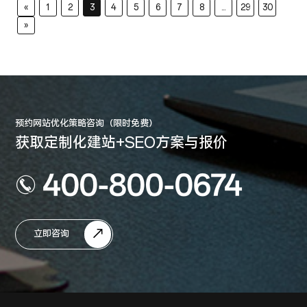
«
1
2
3
4
5
6
7
8
...
29
30
»
预约网站优化策略咨询（限时免费）
获取定制化建站+SEO方案与报价
400-800-0674
立即咨询