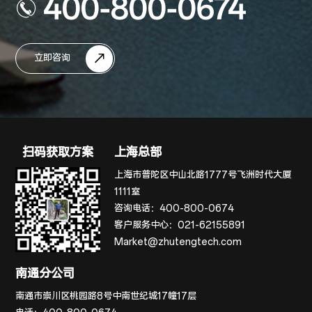
400-800-0674
立即咨询
扫码获取方案
上海总部
上海市普陀区中山北路1777号飞洲时代大厦
1111室
咨询电话：
400-800-0674
客户服务中心：
021-62155891
Market@zhutengtech.com
南通分公司
南通市崇川区桃园路8号中南世纪城17幢17层