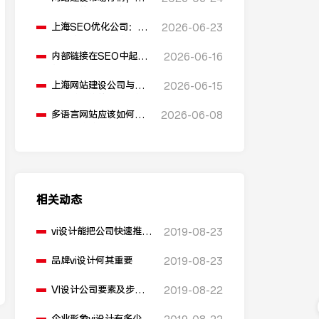
同公司的价格是多少？
上海SEO优化公司：反
2026-06-23
向链接在SEO优化中起
什么作用？
内部链接在SEO中起到
2026-06-16
什么作用？
上海网站建设公司与安
2026-06-15
全防护措施的关系是什
么？
多语言网站应该如何进
2026-06-08
行SEO优化？
相关动态
vi设计能把公司快速推出
2019-08-23
去
品牌vi设计何其重要
2019-08-23
VI设计公司要素及步
2019-08-22
骤？