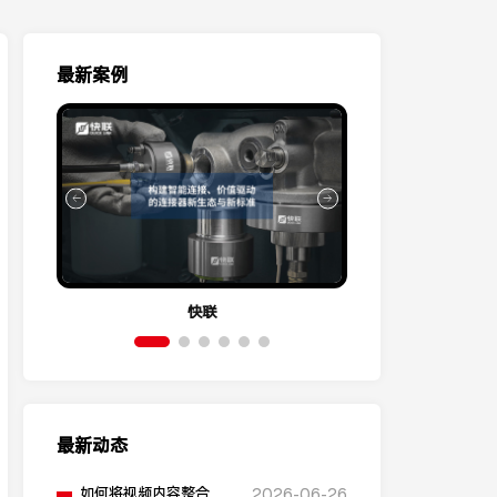
最新案例
快联
伊
最新动态
如何将视频内容整合到
2026-06-26