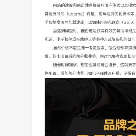
网站的速度和稳定性直接影响用户体验以及搜索
常运行时间（uptime）保证、加载速度优化技术
手段提高页面加载速度，比如使用固态硬盘（SSD）
当遇到问题时，能否迅速获得有效的帮助可能是
电话、电子邮件或在线聊天等多种方式解决您的疑问
虽然价格不应是唯一考量因素，但合理预算规划
费、超出流量后的额外收费等，同时也要考虑到长期
随着时间推移，您的业务可能会增长，这就要求
件配置、增加额外功能（如电子邮件账户数、子域名