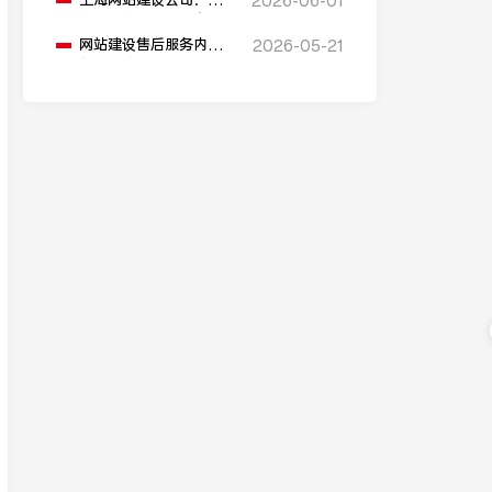
上海网站建设公司：如
2026-06-01
何为网站添加在线客服
功能？
网站建设售后服务内容
2026-05-21
包括哪些？