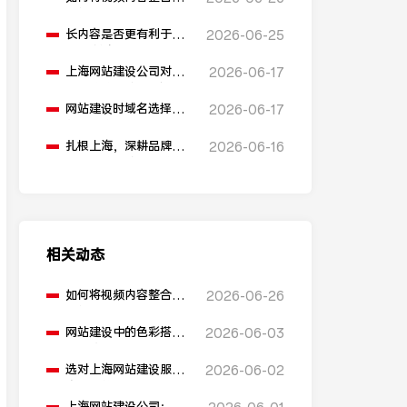
网站建设中？
长内容是否更有利于
2026-06-25
SEO排名？
上海网站建设公司对
2026-06-17
比：助腾科技 vs 雍熙，
如何选择您的可靠伙
网站建设时域名选择有
2026-06-17
伴？
什么建议？
扎根上海，深耕品牌营
2026-06-16
销：助腾科技如何成为
本地化网站建设的“优
解”
相关动态
如何将视频内容整合到
2026-06-26
网站建设中？
网站建设中的色彩搭配
2026-06-03
有哪些原则？
选对上海网站建设服务
2026-06-02
商：预算不超支，设计
不踩坑