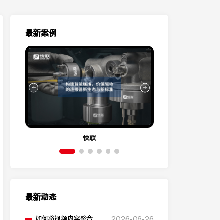
最新案例
快联
伊
最新动态
如何将视频内容整合到
2026-06-26