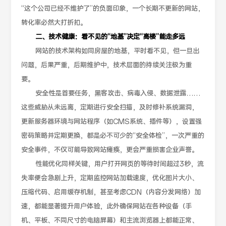
“这个公司已经不维护了”的负面印象，一个长期不更新的网站，
转化率必然大打折扣。
二、技术健康：看不见的“地基”决定“高楼”能走多远
网站的技术架构如同房屋的地基，平时看不见，但一旦出
问题，后果严重，后期维护中，技术层面的持续关注极为重
要。
安全性是首要任务，黑客攻击、病毒入侵、数据泄露……
这些威胁从未远离，定期进行安全扫描，及时修补系统漏洞，
更新服务器环境与网站程序（如CMS系统、插件等），设置强
密码策略并定期更换，都是必不可少的“安全体检”，一次严重的
安全事件，不仅可能导致网站瘫痪，更会严重损害企业声誉。
性能优化同样关键，用户打开网页的等待时间超过3秒，流
失率便会急剧上升，定期监控网站加载速度，优化图片大小、
压缩代码、启用缓存机制，甚至考虑CDN（内容分发网络）加
速，都能显著提升用户体验，此外确保网站在各种设备（手
机、平板、不同尺寸的电脑屏幕）和主流浏览器上都能正常、