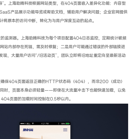
引导”。上海助腾科技根据网站类型，在404页面嵌入差异化功能：内容型
SaaS产品展示功能导览或帮助文档，辅助用户解决问题；企业官网提供
计将原本的访问中断，转化为与用户深度互动的起点。
度的监测器。上海助腾科技为每个项目配置404日志监控，定期统计被频
是网站内部存在死链，需及时修复；二是用户可能通过错误的外部链接进
发现，大量用户访问“/旧活动页”，团队立即将旧地址重定向至最新活动
确保404页面返回正确的HTTP状态码（404），而非200（成功）
。同时，页面本身必须轻量——即使在大流量冲击下也能快速加载，以免
404页面的加载时间控制在0.5秒以内。