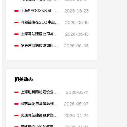
同公司的价格是多少？
上海SEO优化公司：反
2026-06-23
向链接在SEO优化中起
什么作用？
内部链接在SEO中起到
2026-06-16
什么作用？
上海网站建设公司与安
2026-06-15
全防护措施的关系是什
么？
多语言网站应该如何进
2026-06-08
行SEO优化？
相关动态
上海助腾网站建设公司:
2026-05-11
如何实现网站多语言支
持？
网站建设与营销怎样有
2026-05-07
效结合？
实现网站建设品牌塑造
2026-04-24
的方法有哪些？