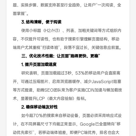
题、实操步骤、数据支持甚至行业趋势，让用户“一次阅读，全
面掌握”。
3. 结构清晰，便于阅读
使用小标题（H2/H3）、列表、加粗关键词等方式组织内
容，不仅提升可读性，也有助于搜索引擎理解页面结构，移动
端用户尤其重视“扫读体验”，段落不宜过长，关键信息应前置。
三、优化技术性能：让页面“跑得更快、更稳”
1. 提升页面加载速度
研究表明，页面加载超过3秒，53%的移动用户会直接离
开，可通过压缩图片、启用浏览器缓存、减少JavaScript阻塞
等方式提速，助腾SEO团队常为客户实施CDN加速与懒加载技
术，显著提升LCP（最大内容绘制）指标。
2. 确保移动端友好性
如今超70%的搜索来自移动设备，页面必须采用响应式设
计，在不同屏幕尺寸下均能正常显示，Google已全面转向“移
动优先索引”，若移动端体验差，即便PC端优秀，排名也会大