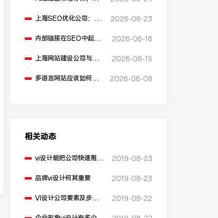
同公司的价格是多少？
上海SEO优化公司：反
2026-06-23
向链接在SEO优化中起
什么作用？
内部链接在SEO中起到
2026-06-16
什么作用？
上海网站建设公司与安
2026-06-15
全防护措施的关系是什
么？
多语言网站应该如何进
2026-06-08
行SEO优化？
相关动态
vi设计能把公司快速推出
2019-08-23
去
品牌vi设计何其重要
2019-08-23
VI设计公司要素及步
2019-08-22
骤？