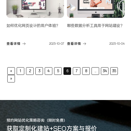
如何优化网页设计的用户体验？
哪些数据分析工具用于网站建设？
查看详情
2025-10-07
查看详情
2025-10-04
«
1
2
3
4
5
6
7
8
...
34
35
»
预约网站优化策略咨询（限时免费）
获取定制化建站+SEO方案与报价