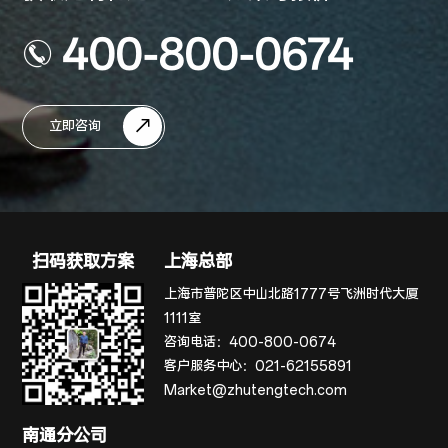
400-800-0674
立即咨询
扫码获取方案
上海总部
上海市普陀区中山北路1777号飞洲时代大厦
1111室
咨询电话：
400-800-0674
客户服务中心：
021-62155891
Market@zhutengtech.com
南通分公司