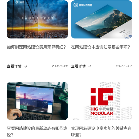
如何制定网站建设费用预算明细？
在网站建设中应该注意哪些事项？
查看详情
2025-12-05
查看详情
2025-12-05
查看网站建设的最新动态有哪些途
实现网站建设电商功能的关键点有
径？
哪些？